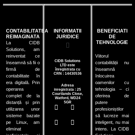
CONTABILITATEA
INFORMATII
BENEFICIATI
REIMAGINATA
JURIDICE
DE
TEHNOLOGIE
La CIDB
Solutions, am
reinventat ce
Viitorul
CIDB Solutions
înseamnă să fii o
contabilității nu
LTD este
firmă de
înseamnă
înregistrata cu
CRN : 14430536
contabilitate în
înlocuirea
era digitală. Prin
oamenilor cu
Adresa
operarea
tehnologia – ci
inregistrata : 25
Courtlands Close,
complet de la
oferirea de
Watford, WD24
distanță și prin
putere
5GR
utilizarea unor
profesioniștilor
sisteme bazate
să lucreze mai
pe Linux, am
inteligent, nu mai
eliminat
intens. La CIDB