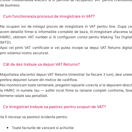
de business.
Cum functioneaza procesul de inregistrare in VAT?
Ne ocupam noi de intregul proces de inregistrare in VAT pentru tine. Dupa ce
avem detaliile firmei si informatiile contabile de baza, iti inregistram afacerea la
HMRC, obtinem VAT number si iti configuram contul pentru Making Tax Digital
(MTD).
Apoi vei primi VAT certificate si vei putea incepe sa depui VAT Returns digital
prin sistemul nostru securizat.
Cât de des trebuie sa depun VAT Returns?
Majoritatea afacerilor depun VAT Returns trimestrial (la fiecare 3 luni), desi unele
prefera depuneri lunare din motive de cashflow.
Noi monitorizam toate termenele, pregatim rapoarte corecte si le depunem direct
la HMRC in numele tau — astfel incat firma ta ramane complet conforma, fara
termene ratate sau penalitati.
Ce inregistrari trebuie sa pastrez pentru scopuri de VAT?
Va fi necesar sa pastrezi evidenta pentru:
Toate facturile de vanzare si achizitie