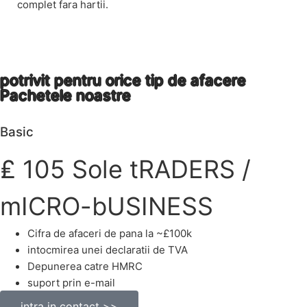
complet fara hartii.
potrivit pentru orice tip de afacere
Pachetele noastre​
Basic
₤
105
Sole tRADERS /
mICRO-bUSINESS
Cifra de afaceri de pana la ~£100k
intocmirea unei declaratii de TVA
Depunerea catre HMRC
suport prin e-mail
intra in contact >>