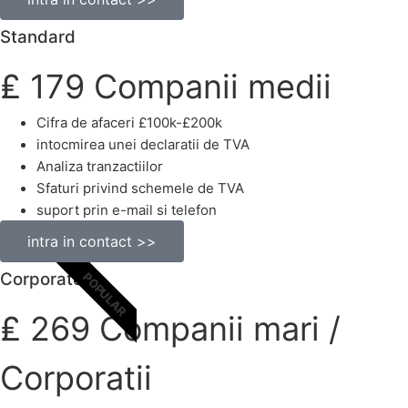
Standard
₤
179
Companii medii
Cifra de afaceri £100k-£200k
intocmirea unei declaratii de TVA
Analiza tranzactiilor
Sfaturi privind schemele de TVA
suport prin e-mail si telefon
intra in contact >>
Corporate
POPULAR
₤
269
Companii mari /
Corporatii