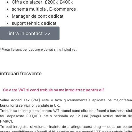
Cifra de afaceri £200k-£400k
schema multipla , E-commerce
Manager de cont dedicat
suport tehnic dedicat
intra in contact >>
*Preturile sunt per depunere de vat si nu includ vat
intrebari frecvente
Ce este VAT si cand trebuie sa ma inregistrez pentru el?
Value Added Tax (VAT) este o taxa guvernamentala aplicata pe majoritatea
bunurilor si serviciilor vandute in UK.
Trebuie sa te inregistrezi pentru VAT atunci cand cifra de afaceri a business-ului
tau depaseste £90,000 intr-o perioada de 12 luni (pragul actual stabilit de
HMRC).
Te poti inregistra si voluntar inainte de a atinge acest prag — ceea ce poate
creste credibilitatea afacerii si iti permite sa recuperezi VAT pentru cheltuielile