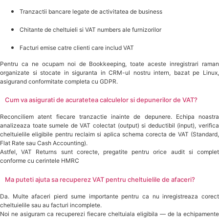
Tranzactii bancare legate de activitatea de business
Chitante de cheltuieli si VAT numbers ale furnizorilor
Facturi emise catre clienti care includ VAT
Pentru ca ne ocupam noi de Bookkeeping, toate aceste inregistrari raman
organizate si stocate in siguranta in CRM-ul nostru intern, bazat pe Linux,
asigurand conformitate completa cu GDPR.
Cum va asigurati de acuratetea calculelor si depunerilor de VAT?
Reconciliem atent fiecare tranzactie inainte de depunere. Echipa noastra
analizeaza toate sumele de VAT colectat (output) si deductibil (input), verifica
cheltuielile eligibile pentru reclaim si aplica schema corecta de VAT (Standard,
Flat Rate sau Cash Accounting).
Astfel, VAT Returns sunt corecte, pregatite pentru orice audit si complet
conforme cu cerintele HMRC
Ma puteti ajuta sa recuperez VAT pentru cheltuielile de afaceri?
Da. Multe afaceri pierd sume importante pentru ca nu inregistreaza corect
cheltuielile sau au facturi incomplete.
Noi ne asiguram ca recuperezi fiecare cheltuiala eligibila — de la echipamente