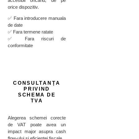
accesibil oricand, de pe
orice dispozitiv.
✅ Fara introducere manuala
de date
✅ Fara termene ratate
✅ Fara riscuri de
conformitate
CONSULTANȚA
PRIVIND
SCHEMA DE
TVA
Alegerea schemei corecte
de VAT poate avea un
impact major asupra cash
flow-ului si eficientei fiscale.