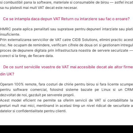
si combustibil pana la software, materiale si consumabile de birou — astfel incat
sa nu platesti mai mult VAT decat este necesar.
Ce se intampla daca depun VAT Return cu intarziere sau fac o eroare?
HMRC poate aplica penalitati sau suprataxe pentru depuneri intarziate sau plati
insuficiente.
Prin externalizarea serviciilor de VAT catre CIDB Solutions, elimini practic acest
risc. Ne ocupam de remindere, verificam cifrele de doua ori si gestionam intregul
proces de depunere digitala prin infrastructura noastra de servere securizate —
corect si la timp, de fiecare data.
De ce sunt serviciile voastre de VAT mai accesibile decat ale altor firm
din UK?
Operam 100% remote, fara costuri de chirie pentru birou si fara licente scumpe
pentru software comercial, folosind sisteme bazate pe Linux si un CRM
dezvoltat de noi, gazduit pe serverele proprii.
Acest model eficient ne permite sa oferim servicii de VAT si contabilitate la
preturi mult mai mici, mentinand in acelasi timp un nivel ridicat de securitate a
datelor si confidentialitate pentru clienti.