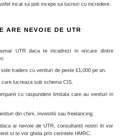
tfel incat sa poti incepe sa lucrezi cu incredere.
E ARE NEVOIE DE UTR
umar UTR daca te incadrezi in oricare dintre
os:
sole traders cu venituri de peste £1,000 pe an.
i care lucreaza sub schema CIS.
ompanii cu raspundere limitata care au venituri in
ituri din chirii, investitii sau freelancing.
daca ai nevoie de UTR, consultantii nostri iti vor
enit si te vor ghida prin cerintele HMRC.