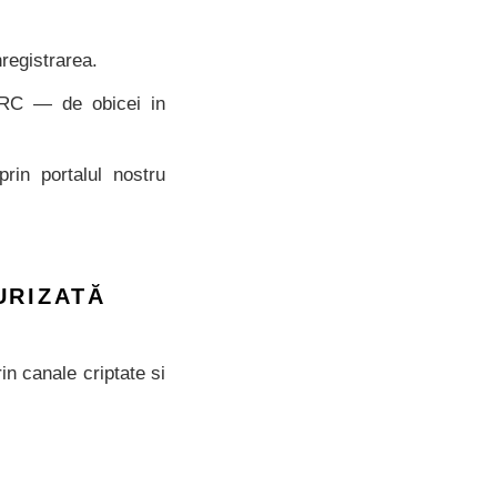
egistrarea.
MRC — de obicei in
rin portalul nostru
URIZATĂ
in canale criptate si