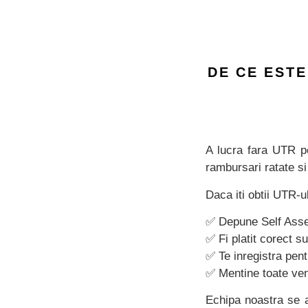
DE CE EST
A lucra fara UTR po
rambursari ratate si
Daca iti obtii UTR-ul
✅ Depune Self Asse
✅ Fi platit corect 
✅ Te inregistra pen
✅ Mentine toate veni
Echipa noastra se a