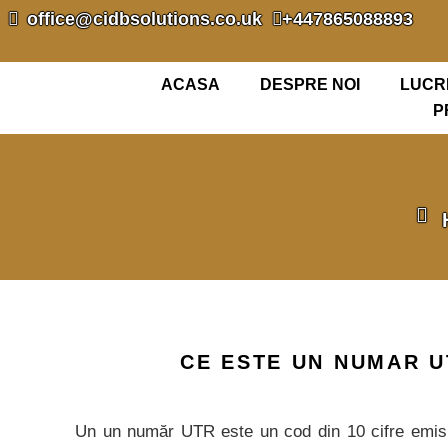
office@cidbsolutions.co.uk
+447865088893
ACASA
DESPRE NOI
LUCR
P
CE ESTE UN NUMAR U
Un un număr UTR este un cod din 10 cifre emi