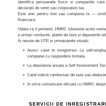
identifica persoanele fizice si companiile car
declaratii de venit sau corporation tax.
Este unic pentru tine sau compania ta — simil
financiara.
Odata ce il primesti, HMRC foloseste acest numar
a urmari veniturile, platile de taxe si depunerile tal
Ai nevoie de UTR in urmatoarele situatii:
Atunci cand te inregistrezi ca self-employ
companie cu raspundere limitata.
La depunerea anuala a Self Assessment Tax
Cand soliciti rambursari de taxe sau deduce
In orice comunicare oficiala cu HMRC despre 
SERVICII DE INREGISTRAR