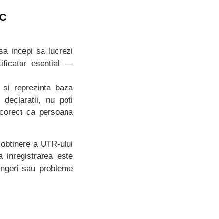
C
a incepi sa lucrezi
ificator esential —
si reprezinta baza
 declaratii, nu poti
t corect ca persoana
 obtinere a UTR-ului
a inregistrarea este
pingeri sau probleme