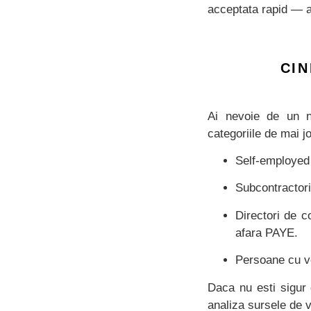
acceptata rapid — as
CIN
Ai nevoie de un n
categoriile de mai j
Self-employed 
Subcontractor
Directori de c
afara PAYE.
Persoane cu ven
Daca nu esti sigur 
analiza sursele de v