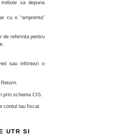
e trebuie sa depuna
ar cu o “amprenta”
 de referinta pentru
e.
ed sau infiintezi o
 Return.
ri prin schema CIS.
contul tau fiscal.
E UTR SI